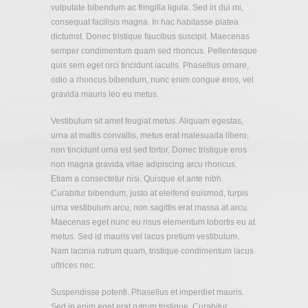
vulputate bibendum ac fringilla ligula. Sed in dui mi,
consequat facilisis magna. In hac habitasse platea
dictumst. Donec tristique faucibus suscipit. Maecenas
semper condimentum quam sed rhoncus. Pellentesque
quis sem eget orci tincidunt iaculis. Phasellus ornare,
odio a rhoncus bibendum, nunc enim congue eros, vel
gravida mauris leo eu metus.
Vestibulum sit amet feugiat metus. Aliquam egestas,
urna at mattis convallis, metus erat malesuada libero,
non tincidunt urna est sed tortor. Donec tristique eros
non magna gravida vitae adipiscing arcu rhoncus.
Etiam a consectetur nisi. Quisque et ante nibh.
Curabitur bibendum, justo at eleifend euismod, turpis
urna vestibulum arcu, non sagittis erat massa at arcu.
Maecenas eget nunc eu risus elementum lobortis eu at
metus. Sed id mauris vel lacus pretium vestibulum.
Nam lacinia rutrum quam, tristique condimentum lacus
ultrices nec.
Suspendisse potenti. Phasellus et imperdiet mauris.
Sed in enim eget erat rutrum tristique. Curabitur