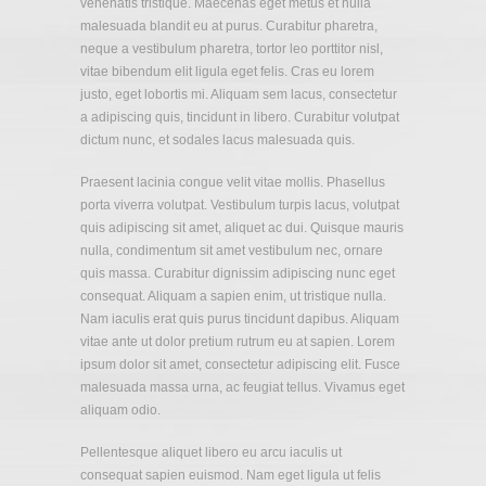
venenatis tristique. Maecenas eget metus et nulla
malesuada blandit eu at purus. Curabitur pharetra,
neque a vestibulum pharetra, tortor leo porttitor nisl,
vitae bibendum elit ligula eget felis. Cras eu lorem
justo, eget lobortis mi. Aliquam sem lacus, consectetur
a adipiscing quis, tincidunt in libero. Curabitur volutpat
dictum nunc, et sodales lacus malesuada quis.
Praesent lacinia congue velit vitae mollis. Phasellus
porta viverra volutpat. Vestibulum turpis lacus, volutpat
quis adipiscing sit amet, aliquet ac dui. Quisque mauris
nulla, condimentum sit amet vestibulum nec, ornare
quis massa. Curabitur dignissim adipiscing nunc eget
consequat. Aliquam a sapien enim, ut tristique nulla.
Nam iaculis erat quis purus tincidunt dapibus. Aliquam
vitae ante ut dolor pretium rutrum eu at sapien. Lorem
ipsum dolor sit amet, consectetur adipiscing elit. Fusce
malesuada massa urna, ac feugiat tellus. Vivamus eget
aliquam odio.
Pellentesque aliquet libero eu arcu iaculis ut
consequat sapien euismod. Nam eget ligula ut felis