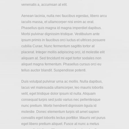
venenatis a, accumsan at elit.
Aenean lacinia, nulla nec faucibus egestas, libero arcu
iaculis massa, et ullamcorper nisi enim ac erat.
Phasellus quis magna id magna imperdiet dapibus.
Morbi pulvinar dignissim tristique. Vestibulum ante
ipsum primis in faucibus orci luctus et ultrices posuere
cubilia Curae; Nunc fermentum sagittis tortor at
placerat. Integer mollis adipiscing orci, id molestie elit
aliquam at. Sed tincidunt mi eget tortor sodales non
aliquet magna fermentum. Phasellus cursus orci eu
tellus auctor blandit. Suspendisse potenti.
Duis volutpat pulvinar urna ac mollis. Nulla dapibus,
lacus vel malesuada ullamcorper, leo mauris lobortis
velit, eget tristique dolor ipsum id nulla. Aliquam
consequat turpis sed justo varius nec pellentesque
nunc pretium. Morbi hendrerit dignissim ligula id
molestie. Donec elementum turpis sit amet sapien
convallis eget lobortis lectus porttitor. Mauris vel purus
eget libero pretium aliquet. Fusce at nunc a metus